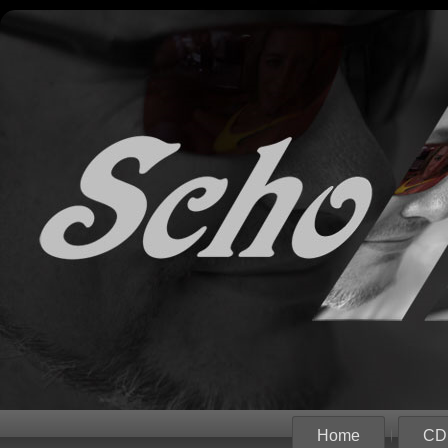
Home
CD