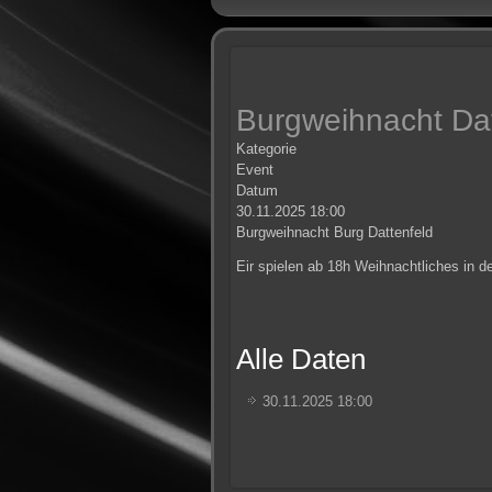
Burgweihnacht Dat
Kategorie
Event
Datum
30.11.2025
18:00
Burgweihnacht Burg Dattenfeld
Eir spielen ab 18h Weihnachtliches in 
Alle Daten
30.11.2025
18:00