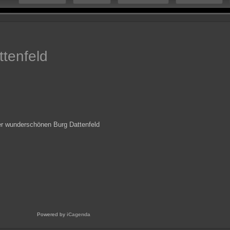
tenfeld
der wunderschönen Burg Dattenfeld
Powered by
iCagenda