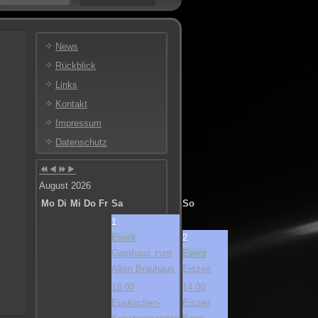
Vorheriges
Vorheriger
Nächstes
Nächstes
Jahr
Monat
Jahr
Monat
News
Rückblick
Links
Kontakt
Impressum
Datenschutz
August 2026
Mo
Di
Mi
Do
Fr
Sa
So
1
Event
2
Gasthaus zum
Event
Alten Brauhaus
Eiszeit
18:00
14:00
Euskirchen-
Eiszeit